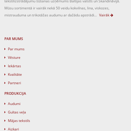
tekstilizstrādājumu šūšanas uzņēmums Baltijas valstīs un Skandināvijā.
Mūsu sortimentā ir vairāk nekā 50 veidu kokvilnas, lina, viskozes,
mistrauduma un trikotāžas audumu ar dažādu apstrādi...
Vairāk
PAR MUMS
Par mums
Vēsture
Iekārtas
Kvalitāte
Partneri
PRODUKCIJA
Audumi
Gultas veļa
Mājas tekstils
Aizkari