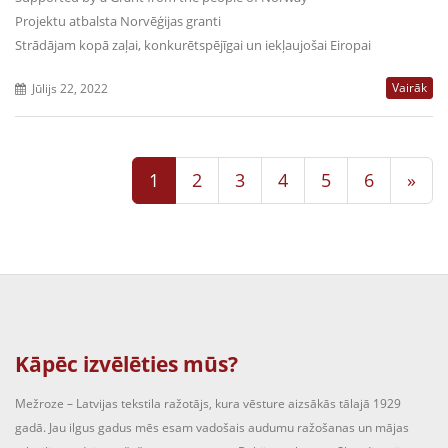
Projektu atbalsta Norvēģijas granti
Strādājam kopā zaļai, konkurētspējīgai un iekļaujošai Eiropai
Vairāk
Jūlijs 22, 2022
1
2
3
4
5
6
»
Kāpēc izvēlēties mūs?
Mežroze – Latvijas tekstila ražotājs, kura vēsture aizsākās tālajā 1929
gadā. Jau ilgus gadus mēs esam vadošais audumu ražošanas un mājas