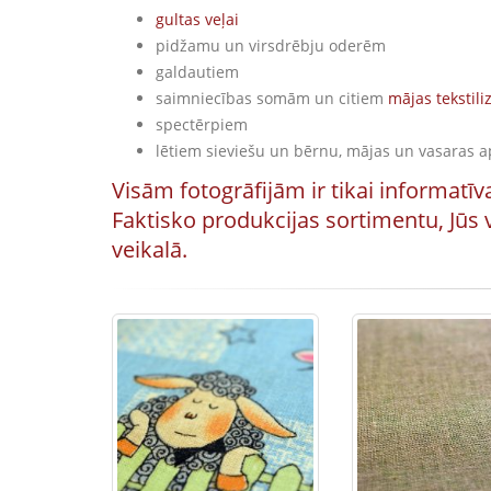
gultas veļai
pidžamu un virsdrēbju oderēm
galdautiem
saimniecības somām un citiem
mājas tekstil
spectērpiem
lētiem sieviešu un bērnu, mājas un vasaras 
Vis
ā
m fotogrāfijām ir tikai informatī
Faktisko produkcijas sortimentu, Jūs v
veikalā.