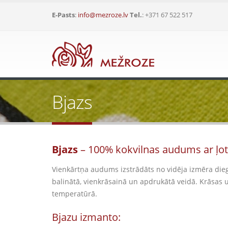
E-Pasts
:
info@mezroze.lv
Tel.
: +371 67 522 517
Bjazs
Bjazs
– 100% kokvilnas audums ar ļoti
Vienkārtņa audums izstrādāts no vidēja izmēra diegi
balinātā, vienkrāsainā un apdrukātā veidā. Krāsas
temperatūrā.
Bjazu izmanto: