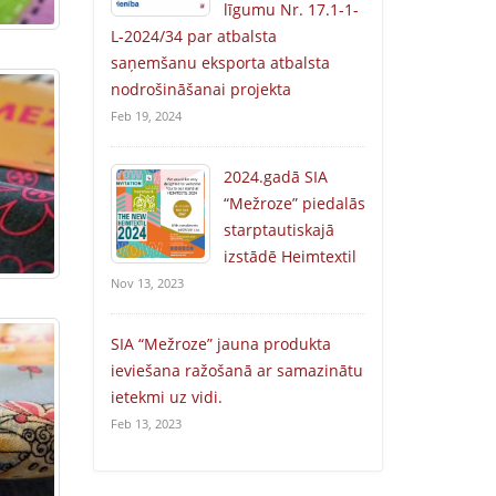
līgumu Nr. 17.1-1-
L-2024/34 par atbalsta
saņemšanu eksporta atbalsta
nodrošināšanai projekta
Feb 19, 2024
2024.gadā SIA
“Mežroze” piedalās
starptautiskajā
izstādē Heimtextil
Nov 13, 2023
SIA “Mežroze” jauna produkta
ieviešana ražošanā ar samazinātu
ietekmi uz vidi.
Feb 13, 2023