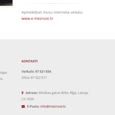
Apmeklējiet musu Interneta veikalu
www.e-mezroze.lv
KONTAKTI
Veikals: 67 521 834
mājas
Ofiss: 67 522 517
es,
Adrese:
Brīvības gatve 403A, Rīga, Latvija,
LV-1024
E-Pasts:
info@mezroze.lv