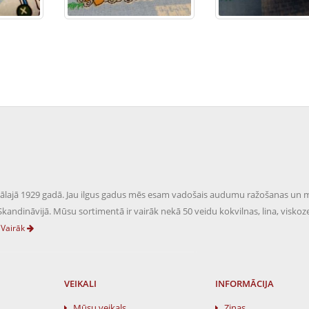
ās tālajā 1929 gadā. Jau ilgus gadus mēs esam vadošais audumu ražošanas un 
kandināvijā. Mūsu sortimentā ir vairāk nekā 50 veidu kokvilnas, lina, viskoz
Vairāk
VEIKALI
INFORMĀCIJA
Mūsu veikals
Ziņas