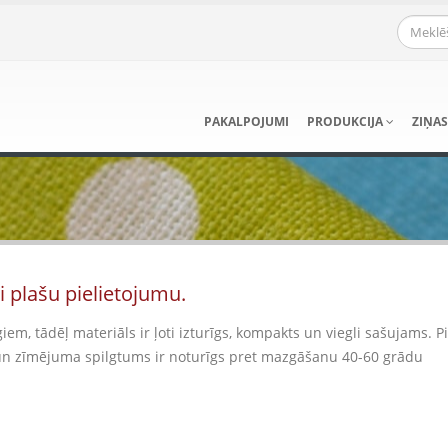
PAKALPOJUMI
PRODUKCIJA
ZIŅAS
 plašu pielietojumu.
em, tādēļ materiāls ir ļoti izturīgs, kompakts un viegli sašujams. 
 un zīmējuma spilgtums ir noturīgs pret mazgāšanu 40-60 grādu