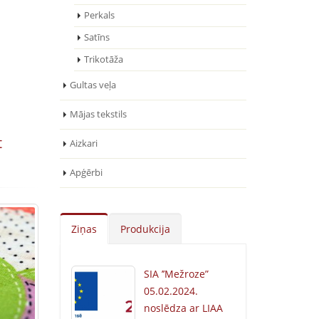
Perkals
Satīns
Trikotāža
Gultas veļa
Mājas tekstils
t
Aizkari
Apģērbi
Ziņas
Produkcija
SIA ’’Mežroze”
05.02.2024.
noslēdza ar LIAA