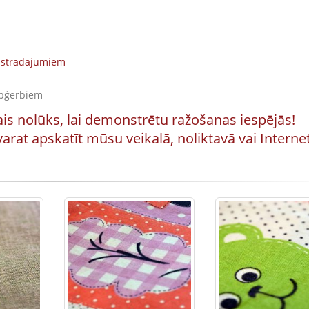
izstrādājumiem
apģērbiem
vais nolūks, lai demonstrētu ražošanas iespējās!
arat apskatīt mūsu veikalā, noliktavā vai Interne