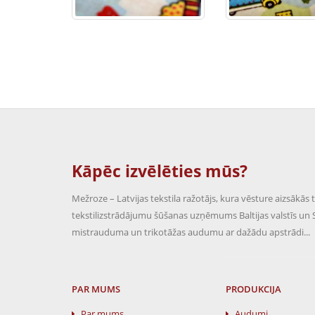
Kāpēc izvēlēties mūs?
Mežroze – Latvijas tekstila ražotājs, kura vēsture aizsāk
tekstilizstrādājumu šūšanas uzņēmums Baltijas valstīs un S
mistrauduma un trikotāžas audumu ar dažādu apstrādi...
PAR MUMS
PRODUKCIJA
Par mums
Audumi